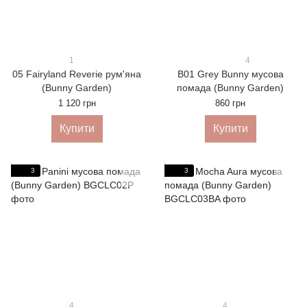
1
4
05 Fairyland Reverie рум'яна
B01 Grey Bunny мусова
(Bunny Garden)
помада (Bunny Garden)
1 120 грн
860 грн
Купити
Купити
3
3
4
4