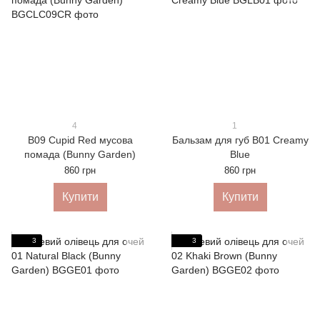
4
1
B09 Cupid Red мусова
Бальзам для губ B01 Creamy
помада (Bunny Garden)
Blue
860 грн
860 грн
Купити
Купити
3
3