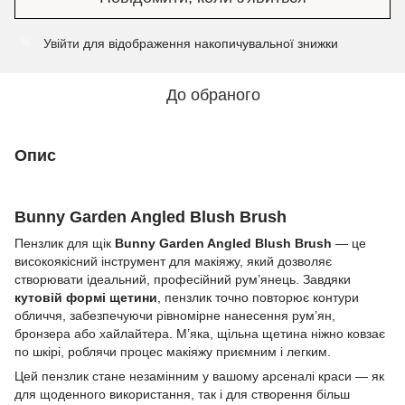
Увійти
для відображення накопичувальної знижки
%
До обраного
Опис
Bunny Garden Angled Blush Brush
Пензлик для щік
Bunny Garden Angled Blush Brush
— це
високоякісний інструмент для макіяжу, який дозволяє
створювати ідеальний, професійний рум’янець. Завдяки
кутовій формі щетини
, пензлик точно повторює контури
обличчя, забезпечуючи рівномірне нанесення рум’ян,
бронзера або хайлайтера. М’яка, щільна щетина ніжно ковзає
по шкірі, роблячи процес макіяжу приємним і легким.
Цей пензлик стане незамінним у вашому арсеналі краси — як
для щоденного використання, так і для створення більш