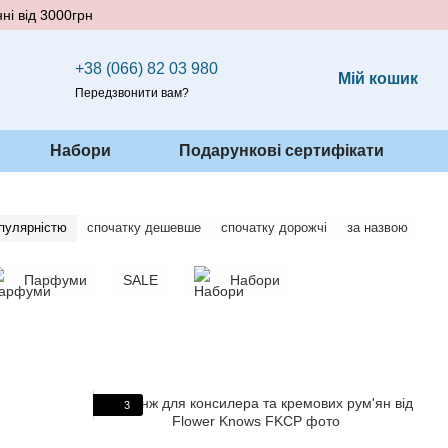
ні від 3000грн
+38 (066) 82 03 980
Мій кошик
Передзвонити вам?
Набори
Подарункові сертифікати
опулярністю
спочатку дешевше
спочатку дорожчі
за назвою
Парфуми
SALE
Набори
3