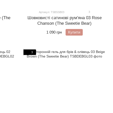
3
Артикул: TSBSSB03
Шовковисті сатинові рум'яна 03 Rose
e (The
Chanson (The Sweetie Bear)
1 090 грн
Купити
3