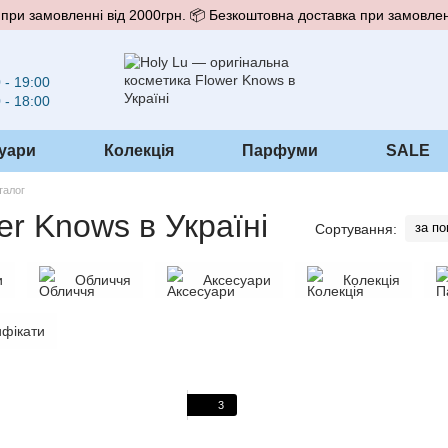
при замовленні від 2000грн. 📦 Безкоштовна доставка при замовлен
 - 19:00
 - 18:00
уари
Колекція
Парфуми
SALE
талог
er Knows в Україні
за п
Сортування:
и
Обличчя
Аксесуари
Колекція
ифікати
3