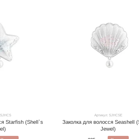
: SJHCS
Артикул: SJHCSE
 Starfish (Shell`s
Заколка для волосся Seashell (
el)
Jewel)