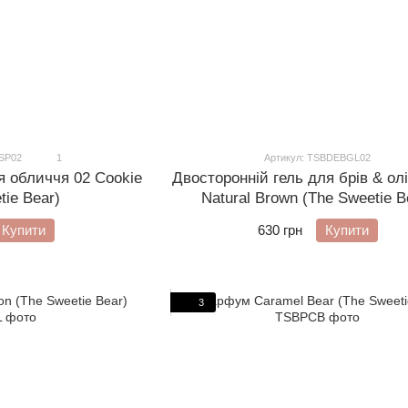
SP02
1
Артикул: TSBDEBGL02
Двосторонній гель для брів & ол
я обличчя 02 Cookie
Natural Brown (The Sweetie B
tie Bear)
630 грн
Купити
Купити
3