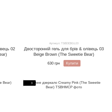
Артикул: TSBDEBGL03
івець 02
Двосторонній гель для брів & олівець 03
ear)
Beige Brown (The Sweetie Bear)
630 грн
Купити
3