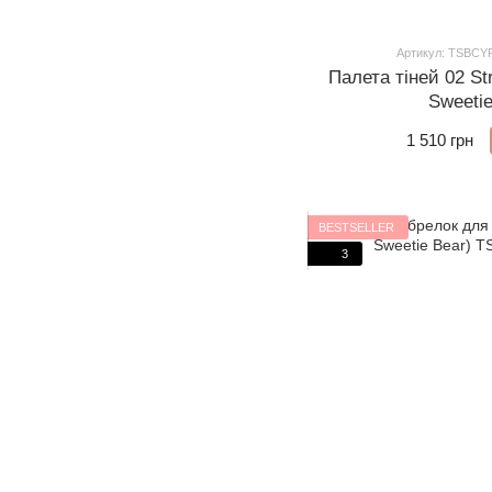
Артикул: TSBC
Палета тіней 02 St
Sweetie
1 510 грн
BESTSELLER
3