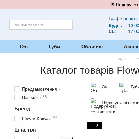
Перейти до основного контенту
🎁 Подарунок 
Графік роботи:
Будні:
10:00
Сб:
12:00
Очі
Губи
Обличчя
Аксес
Holy Lu
Ка
Каталог товарів Flow
Очі
Губ
3
Предзамовлення
38
Bestseller
Подарункові серт
Бренд
199
Flower Knows
3
Ціна, грн