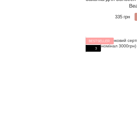
Bea
335 грн
BESTSELLER
3