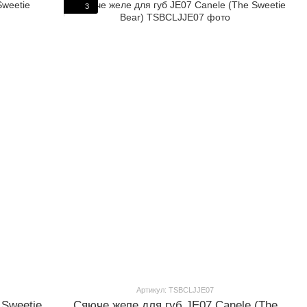
3
Артикул: TSBCLJJE07
 Sweetie
Сяюче желе для губ JE07 Canele (The