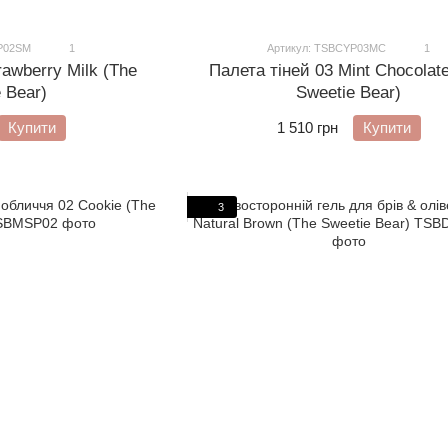
YP02SM
1
Артикул: TSBCYP03MC
1
rawberry Milk (The
Палета тіней 03 Mint Chocolat
 Bear)
Sweetie Bear)
Купити
1 510 грн
Купити
3