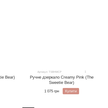
1
Артикул: TSBHMCP
ie Bear)
Ручне дзеркало Creamy Pink (The
Sweetie Bear)
1 075 грн
Купити