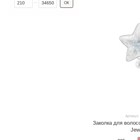
Від Ціна, грн
До Ціна, грн
ОК
Артикул
Заколка для волосся
Jew