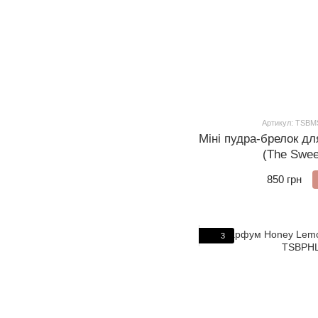
Артикул: TSBM
Міні пудра-брелок дл
(The Swee
850 грн
3