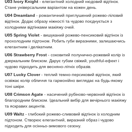
U03 Ivory Knight
- елегантний холодний нюдовий відтінок.
Стане універсальним варіантом на кожен день.
U04 Dreamland
- романтичний приглушений рожево-ліловий
відтінок. Додає образу ніжності та чудово поєднується з
холодними відтінками макіяжу очей.
U05 Spring Violet
- вишуканий рожево-пенсиковий відтінок із
прохолодним підтоном. Робить губи виразними, залишаючись
елегантним і делікатним.
U06 Strawberry Frost
- соковитий полунично-рожевий колір із
дзеркальним блиском. Дарує губам свіжий, youthful-ефект і
чудово підходить для весняно-літніх образів.
U07 Lucky Clover
- теплий темно-персиковий відтінок, який
освіжає колір обличчя та гармонійно виглядає на будь-якому
тоні шкіри.
U08 Crimson Agate
- насичений рубіново-червоний відтінок із
благородним блиском. Ідеальний вибір для вечірнього макіяжу
та яскравих акцентів.
U09 Waltz
- глибокий рожево-сливовий відтінок із холодним
підтоном. Створює елегантний, виразний образ і чудово
підходить для осінньо-зимового сезону.