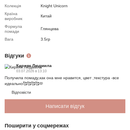
Колекція
Knight Unicorn
Країна
Китай
виробник
Формула
Глянцева
помади
Вага
3.5гр
Відгуки
1
Кирияк Людмила
03.07.2026 в 13:10
Получила помаду,как она мне нравится, цвет ,текстура -все
идеально🥰🥰🥰🥰🫶
Відповісти
Написати відгук
Поширити у соцмережах