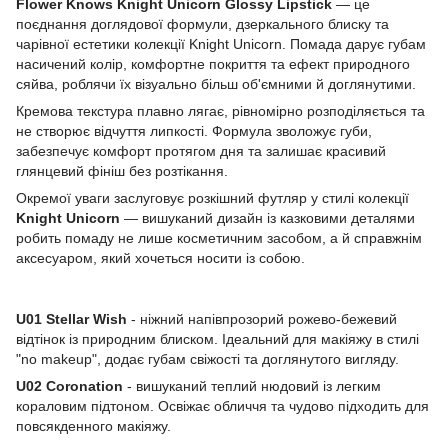
Flower Knows Knight Unicorn Glossy Lipstick
— це
поєднання доглядової формули, дзеркального блиску та
чарівної естетики колекції Knight Unicorn. Помада дарує губам
насичений колір, комфортне покриття та ефект природного
сяйва, роблячи їх візуально більш об'ємними й доглянутими.
Кремова текстура плавно лягає, рівномірно розподіляється та
не створює відчуття липкості. Формула зволожує губи,
забезпечує комфорт протягом дня та залишає красивий
глянцевий фініш без розтікання.
Окремої уваги заслуговує розкішний футляр у стилі колекції
Knight Unicorn
— вишуканий дизайн із казковими деталями
робить помаду не лише косметичним засобом, а й справжнім
аксесуаром, який хочеться носити із собою.
U01 Stellar Wish
- ніжний напівпрозорий рожево-бежевий
відтінок із природним блиском. Ідеальний для макіяжу в стилі
"no makeup", додає губам свіжості та доглянутого вигляду.
U02 Coronation
- вишуканий теплий нюдовий із легким
кораловим підтоном. Освіжає обличчя та чудово підходить для
повсякденного макіяжу.