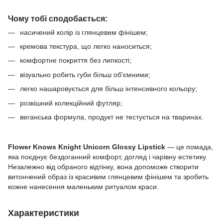
Чому тобі сподобається:
насичений колір із глянцевим фінішем;
кремова текстура, що легко наноситься;
комфортне покриття без липкості;
візуально робить губи більш об'ємними;
легко нашаровується для більш інтенсивного кольору;
розкішний колекційний футляр;
веганська формула, продукт не тестується на тваринах.
Flower Knows Knight Unicorn Glossy Lipstick
— це помада,
яка поєднує бездоганний комфорт, догляд і чарівну естетику.
Незалежно від обраного відтінку, вона допоможе створити
витончений образ із красивим глянцевим фінішем та зробить
кожне нанесення маленьким ритуалом краси.
Характеристики