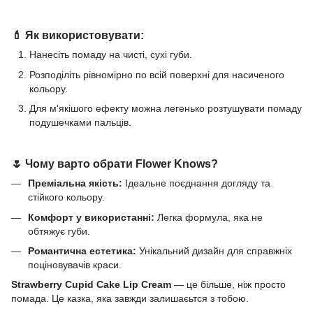
💄
Як використовувати:
Нанесіть помаду на чисті, сухі губи.
Розподіліть рівномірно по всій поверхні для насиченого
кольору.
Для м'якішого ефекту можна легенько розтушувати помаду
подушечками пальців.
🌷
Чому варто обрати Flower Knows?
Преміальна якість:
Ідеальне поєднання догляду та
стійкого кольору.
Комфорт у використанні:
Легка формула, яка не
обтяжує губи.
Романтична естетика:
Унікальний дизайн для справжніх
поціновувачів краси.
Strawberry Cupid Cake Lip Cream
— це більше, ніж просто
помада. Це казка, яка завжди залишаєьтся з тобою.