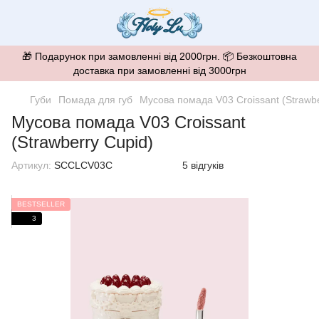
🎁 Подарунок при замовленні від 2000грн. 📦 Безкоштовна
доставка при замовленні від 3000грн
Губи
Помада для губ
Мусова помада V03 Croissant (Strawbe
Мусова помада V03 Croissant
(Strawberry Cupid)
Артикул:
SCCLCV03C
5 відгуків
BESTSELLER
3