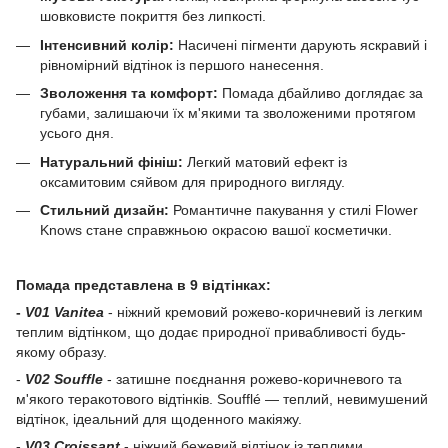
шовковисте покриття без липкості.
Інтенсивний колір:
Насичені пігменти дарують яскравий і
рівномірний відтінок із першого нанесення.
Зволоження та комфорт:
Помада дбайливо доглядає за
губами, залишаючи їх м'якими та зволоженими протягом
усього дня.
Натуральний фініш:
Легкий матовий ефект із
оксамитовим сяйвом для природного вигляду.
Стильний дизайн:
Романтичне пакування у стилі Flower
Knows стане справжньою окрасою вашої косметички.
Помада представлена в 9 відтінках:
-
V01 Vanitea
- ніжний кремовий рожево-коричневий із легким
теплим відтінком, що додає природної привабливості будь-
якому образу.
-
V02 Souffle
- затишне поєднання рожево-коричневого та
м'якого теракотового відтінків. Soufflé — теплий, невимушений
відтінок, ідеальний для щоденного макіяжу.
-
V03 Croissant
- ніжний бежевий відтінок із теплими,