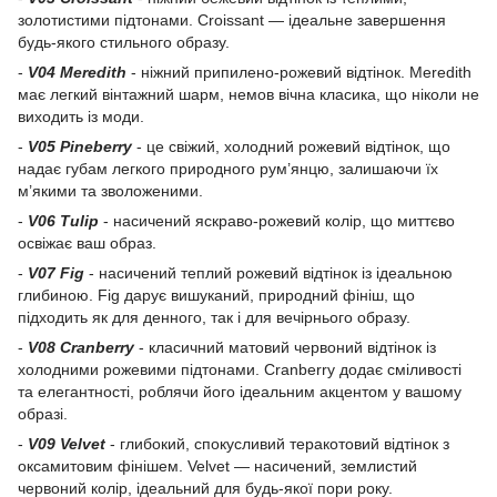
золотистими підтонами. Croissant — ідеальне завершення
будь-якого стильного образу.
-
V04 Meredith
- ніжний припилено-рожевий відтінок. Meredith
має легкий вінтажний шарм, немов вічна класика, що ніколи не
виходить із моди.
-
V05 Pineberry
- це свіжий, холодний рожевий відтінок, що
надає губам легкого природного рум’янцю, залишаючи їх
м’якими та зволоженими.
-
V06 Tulip
- насичений яскраво-рожевий колір, що миттєво
освіжає ваш образ.
-
V07 Fig
- насичений теплий рожевий відтінок із ідеальною
глибиною. Fig дарує вишуканий, природний фініш, що
підходить як для денного, так і для вечірнього образу.
-
V08 Cranberry
- класичний матовий червоний відтінок із
холодними рожевими підтонами. Cranberry додає сміливості
та елегантності, роблячи його ідеальним акцентом у вашому
образі.
-
V09 Velvet
- глибокий, спокусливий теракотовий відтінок з
оксамитовим фінішем. Velvet — насичений, землистий
червоний колір, ідеальний для будь-якої пори року.