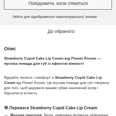
Повідомити, коли з'явиться
Увійти
для відображення накопичувальної знижки
%
До обраного
Опис
Strawberry Cupid Cake Lip Cream від Flower Knows —
мусова помада для губ із ефектом ніжності
Відчуйте легкість і комфорт із
Strawberry Cupid Cake Lip
Cream
від Flower Knows. Ця мусова помада для губ створена
для того, щоб дарувати вашим губам насичений колір і
бархатисту м'якість.
🌸
Переваги Strawberry Cupid Cake Lip Cream:
Мусова текстура:
Легка, повітряна формула забезпечує