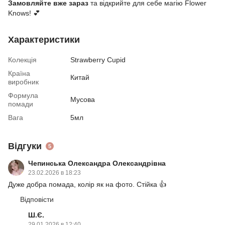
Замовляйте вже зараз
та відкрийте для себе магію Flower
Knows! 💕
Характеристики
Колекція
Strawberry Cupid
Країна
Китай
виробник
Формула
Мусова
помади
Вага
5мл
Відгуки
5
Чепинська Олександра Олександрівна
23.02.2026 в 18:23
Дуже добра помада, колір як на фото. Стійка 👍
Відповісти
Ш.Є.
29.01.2026 в 12:40