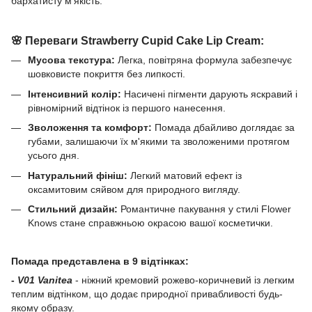
бархатисту м'якість.
🌸
Переваги Strawberry Cupid Cake Lip Cream:
Мусова текстура:
Легка, повітряна формула забезпечує
шовковисте покриття без липкості.
Інтенсивний колір:
Насичені пігменти дарують яскравий і
рівномірний відтінок із першого нанесення.
Зволоження та комфорт:
Помада дбайливо доглядає за
губами, залишаючи їх м'якими та зволоженими протягом
усього дня.
Натуральний фініш:
Легкий матовий ефект із
оксамитовим сяйвом для природного вигляду.
Стильний дизайн:
Романтичне пакування у стилі Flower
Knows стане справжньою окрасою вашої косметички.
Помада представлена в 9 відтінках:
-
V01 Vanitea
- ніжний кремовий рожево-коричневий із легким
теплим відтінком, що додає природної привабливості будь-
якому образу.