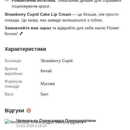
Романтична естетика:
Унікальний дизайн для справжніх
поціновувачів краси.
Strawberry Cupid Cake Lip Cream
— це більше, ніж просто
помада. Це казка, яка завжди залишаєьтся з тобою.
Замовляйте вже зараз
та відкрийте для себе магію Flower
Knows! 💕
Характеристики
Колекція
Strawberry Cupid
Країна
Китай
виробник
Формула
Мусова
помади
Вага
5мл
Відгуки
5
Чепинська Олександра Олександрівна
23.02.2026 в 18:23