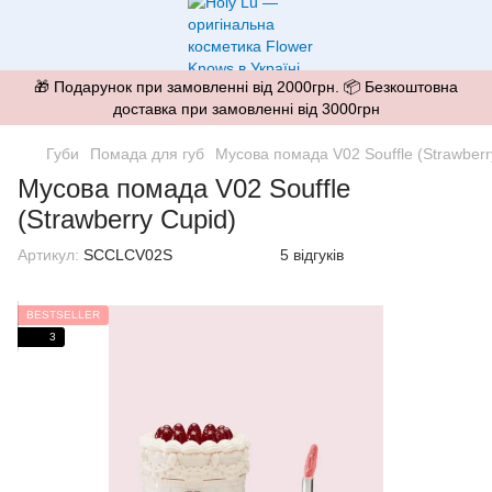
🎁 Подарунок при замовленні від 2000грн. 📦 Безкоштовна
доставка при замовленні від 3000грн
Губи
Помада для губ
Мусова помада V02 Souffle (Strawberr
Мусова помада V02 Souffle
(Strawberry Cupid)
Артикул:
SCCLCV02S
5 відгуків
BESTSELLER
3