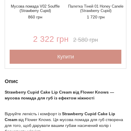
Мусова помада V02 Souffle
Палетка Тіней 01 Honey Canele
(Strawberry Cupid)
(Strawberry Cupid)
860 грн
1 720 грн
2 322 грн
2 580 грн
Купити
Опис
Strawberry Cupid Cake Lip Cream від Flower Knows —
мусова помада для губ із ефектом ніжності
Відчуйте легкість і комфорт із
Strawberry Cupid Cake Lip
Cream
від Flower Knows. Ця мусова помада для губ створена
для того, щоб дарувати вашим губам насичений колір і