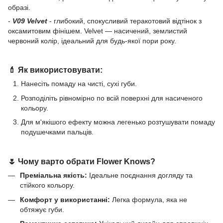
образі.
-
V09 Velvet
- глибокий, спокусливий теракотовий відтінок з
оксамитовим фінішем. Velvet — насичений, землистий
червоний колір, ідеальний для будь-якої пори року.
💄
Як використовувати:
Нанесіть помаду на чисті, сухі губи.
Розподіліть рівномірно по всій поверхні для насиченого
кольору.
Для м'якішого ефекту можна легенько розтушувати помаду
подушечками пальців.
🌷
Чому варто обрати Flower Knows?
Преміальна якість:
Ідеальне поєднання догляду та
стійкого кольору.
Комфорт у використанні:
Легка формула, яка не
обтяжує губи.