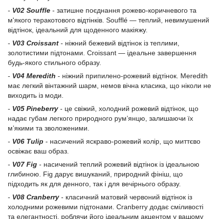
-
V02 Souffle
- затишне поєднання рожево-коричневого та
м'якого теракотового відтінків. Soufflé — теплий, невимушений
відтінок, ідеальний для щоденного макіяжу.
-
V03 Croissant
- ніжний бежевий відтінок із теплими,
золотистими підтонами. Croissant — ідеальне завершення
будь-якого стильного образу.
-
V04 Meredith
- ніжний припилено-рожевий відтінок. Meredith
має легкий вінтажний шарм, немов вічна класика, що ніколи не
виходить із моди.
-
V05 Pineberry
- це свіжий, холодний рожевий відтінок, що
надає губам легкого природного рум’янцю, залишаючи їх
м’якими та зволоженими.
-
V06 Tulip
- насичений яскраво-рожевий колір, що миттєво
освіжає ваш образ.
-
V07 Fig
- насичений теплий рожевий відтінок із ідеальною
глибиною. Fig дарує вишуканий, природний фініш, що
підходить як для денного, так і для вечірнього образу.
-
V08 Cranberry
- класичний матовий червоний відтінок із
холодними рожевими підтонами. Cranberry додає сміливості
та елегантності, роблячи його ідеальним акцентом у вашому