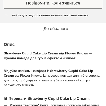
Повідомити, коли з'явиться
Увійти
для відображення накопичувальної знижки
%
До обраного
Опис
Strawberry Cupid Cake Lip Cream від Flower Knows —
мусова помада для губ із ефектом ніжності
Відчуйте легкість і комфорт із
Strawberry Cupid Cake Lip
Cream
від Flower Knows. Ця мусова помада для губ створена
для того, щоб дарувати вашим губам насичений колір і
бархатисту м'якість.
🌸
Переваги Strawberry Cupid Cake Lip Cream:
Мусова текстура:
Легка, повітряна формула забезпечує