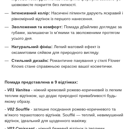
шовковисте покриття без липкості.
Інтенсивний колір:
Насичені пігменти дарують яскравий і
рівномірний відтінок із першого нанесення.
Зволоження та комфорт:
Помада дбайливо доглядає за
губами, залишаючи їх м'якими та зволоженими протягом
усього дня.
Натуральний фініш:
Легкий матовий ефект із
оксамитовим сяйвом для природного вигляду.
Стильний дизайн:
Романтичне пакування у стилі Flower
Knows стане справжньою окрасою вашої косметички.
Помада представлена в 9 відтінках:
-
V01 Vanitea
- ніжний кремовий рожево-коричневий із легким
теплим відтінком, що додає природної привабливості будь-
якому образу.
-
V02 Souffle
- затишне поєднання рожево-коричневого та
м'якого теракотового відтінків. Soufflé — теплий, невимушений
відтінок, ідеальний для щоденного макіяжу.
-
V03 Croissant
- ніжний бежевий відтінок із теплими,