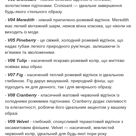
золотистими підтонами. Croissant — ідеальне завершення
будь-якого стильного образу.
-
V04 Meredith
- ніжний припилено-рожевий відтінок. Meredith
має легкий вінтажний шарм, немов вічна класика, що ніколи не
виходить із моди.
-
V05 Pineberry
- це свіжий, холодний рожевий відтінок, що
надає губам легкого природного рум’янцю, залишаючи їх
м’якими та зволоженими.
-
V06 Tulip
- насичений яскраво-рожевий колір, що миттєво
освіжає ваш образ.
-
V07 Fig
- насичений теплий рожевий відтінок із ідеальною
глибиною. Fig дарує вишуканий, природний фініш, що
підходить як для денного, так і для вечірнього образу.
-
V08 Cranberry
- класичний матовий червоний відтінок із
холодними рожевими підтонами. Cranberry додає сміливості
та елегантності, роблячи його ідеальним акцентом у вашому
образі.
-
V09 Velvet
- глибокий, спокусливий теракотовий відтінок з
оксамитовим фінішем. Velvet — насичений, землистий
червоний колір, ідеальний для будь-якої пори року.