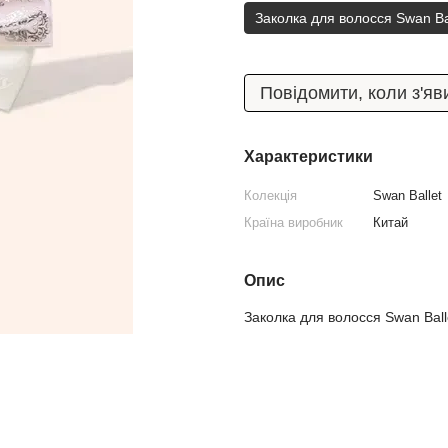
Заколка для волосся Swan Bal
Повідомити, коли з'яв
Характеристики
Колекція
Swan Ballet
Країна виробник
Китай
Опис
Заколка для волосся Swan Balle