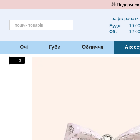
Перейти до основного контенту
🎁 Подарунок 
Графік роботи:
Будні:
10:00
Сб:
12:00
Очі
Губи
Обличчя
Аксес
3