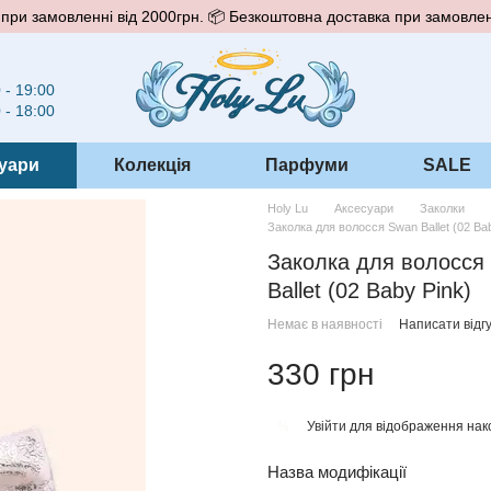
при замовленні від 2000грн. 📦 Безкоштовна доставка при замовлен
 - 19:00
 - 18:00
уари
Колекція
Парфуми
SALE
Holy Lu
Аксесуари
Заколки
Заколка для волосся Swan Ballet (02 Ba
Заколка для волосся
Ballet (02 Baby Pink)
Немає в наявності
Написати відгу
330 грн
Увійти
для відображення нак
%
Назва модифікації