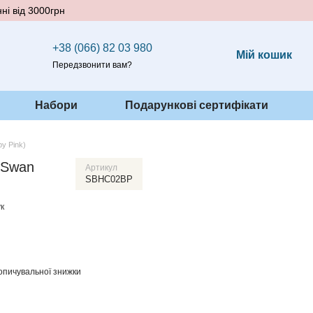
ні від 3000грн
+38 (066) 82 03 980
Мій кошик
Передзвонити вам?
Набори
Подарункові сертифікати
by Pink)
 Swan
Артикул
SBHC02BP
к
опичувальної знижки