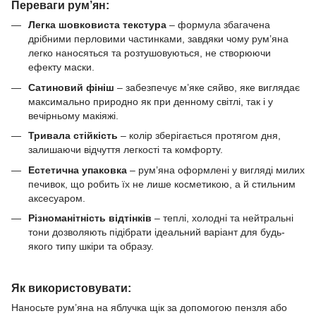
Переваги рум’ян:
Легка шовковиста текстура
– формула збагачена
дрібними перловими частинками, завдяки чому рум’яна
легко наносяться та розтушовуються, не створюючи
ефекту маски.
Сатиновий фініш
– забезпечує м’яке сяйво, яке виглядає
максимально природно як при денному світлі, так і у
вечірньому макіяжі.
Тривала стійкість
– колір зберігається протягом дня,
залишаючи відчуття легкості та комфорту.
Естетична упаковка
– рум’яна оформлені у вигляді милих
печивок, що робить їх не лише косметикою, а й стильним
аксесуаром.
Різноманітність відтінків
– теплі, холодні та нейтральні
тони дозволяють підібрати ідеальний варіант для будь-
якого типу шкіри та образу.
Як використовувати:
Наносьте рум’яна на яблучка щік за допомогою пензля або