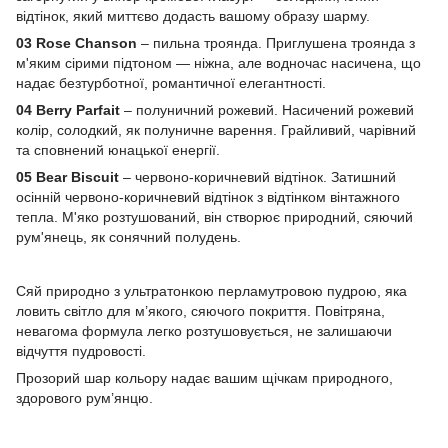
відтінок, який миттєво додасть вашому образу шарму.
03 Rose Chanson
– пильна троянда. Приглушена троянда з
м'яким сірими підтоном — ніжна, але водночас насичена, що
надає безтурботної, романтичної елегантності.
04 Berry Parfait
– полуничний рожевий. Насичений рожевий
колір, солодкий, як полуничне варення. Грайливий, чарівний
та сповнений юнацької енергії.
05 Bear Biscuit
– червоно-коричневий відтінок. Затишний
осінній червоно-коричневий відтінок з відтінком вінтажного
тепла. М'яко розтушований, він створює природний, сяючий
рум'янець, як сонячний полудень.
Сяй природно з ультратонкою перламутровою пудрою, яка
ловить світло для м’якого, сяючого покриття. Повітряна,
невагома формула легко розтушовується, не залишаючи
відчуття пудровості.
Прозорий шар кольору надає вашим щічкам природного,
здорового рум’янцю.