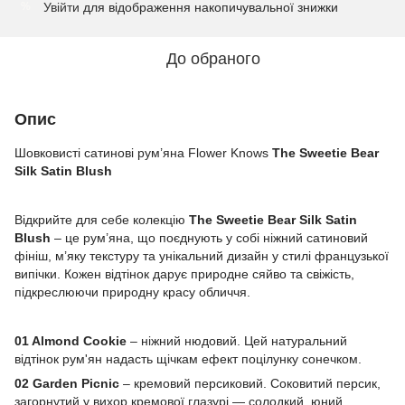
Увійти
для відображення накопичувальної знижки
%
До обраного
Опис
Шовковисті сатинові рум’яна Flower Knows
The Sweetie Bear
Silk Satin Blush
Відкрийте для себе колекцію
The Sweetie Bear Silk Satin
Blush
– це рум’яна, що поєднують у собі ніжний сатиновий
фініш, м’яку текстуру та унікальний дизайн у стилі французької
випічки. Кожен відтінок дарує природне сяйво та свіжість,
підкреслюючи природну красу обличчя.
01 Almond Cookie
– ніжний нюдовий. Цей натуральний
відтінок рум'ян надасть щічкам ефект поцілунку сонечком.
02 Garden Picnic
– кремовий персиковий. Соковитий персик,
загорнутий у вихор кремової глазурі — солодкий, юний