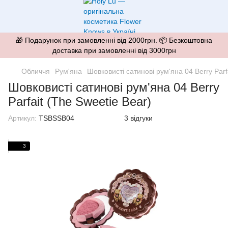
🎁 Подарунок при замовленні від 2000грн. 📦 Безкоштовна
доставка при замовленні від 3000грн
Обличчя
Рум'яна
Шовковисті сатинові рум'яна 04 Berry Parf
Шовковисті сатинові рум'яна 04 Berry
Parfait (The Sweetie Bear)
Артикул:
TSBSSB04
3 відгуки
3