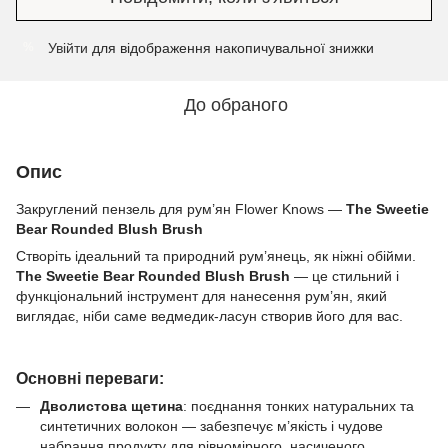
Увійти
для відображення накопичувальної знижки
%
До обраного
Опис
Закруглений пензель для рум’ян Flower Knows —
The Sweetie
Bear Rounded Blush Brush
Створіть ідеальний та природний рум’янець, як ніжні обійми.
The Sweetie Bear Rounded Blush Brush
— це стильний і
функціональний інструмент для нанесення рум’ян, який
виглядає, ніби саме ведмедик-ласун створив його для вас.
Основні переваги:
Дволистова щетина
: поєднання тонких натуральних та
синтетичних волокон — забезпечує м’якість і чудове
набрання продукту для рівномірного, насиченого