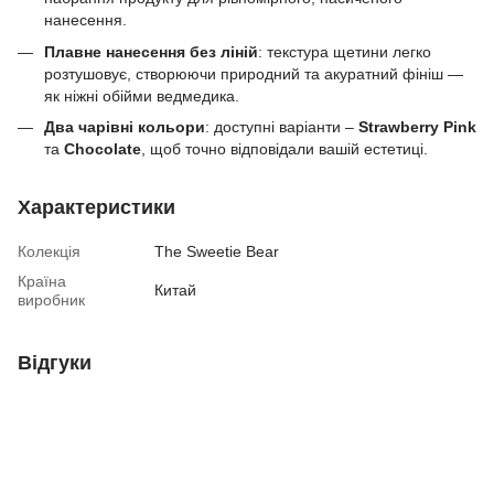
нанесення.
Плавне нанесення без ліній
: текстура щетини легко
розтушовує, створюючи природний та акуратний фініш —
як ніжні обійми ведмедика.
Два чарівні кольори
: доступні варіанти –
Strawberry Pink
та
Chocolate
, щоб точно відповідали вашій естетиці.
Характеристики
Колекція
The Sweetie Bear
Країна
Китай
виробник
Відгуки