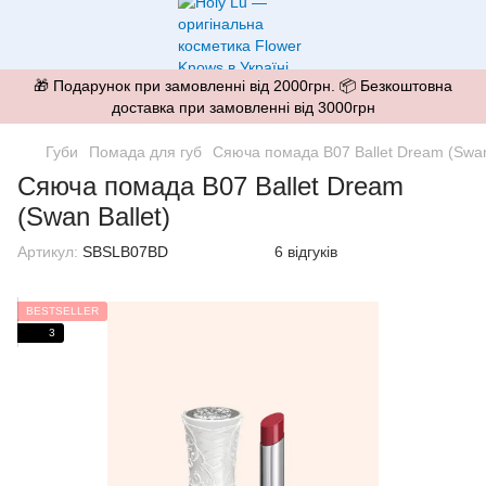
🎁 Подарунок при замовленні від 2000грн. 📦 Безкоштовна
доставка при замовленні від 3000грн
Губи
Помада для губ
Сяюча помада B07 Ballet Dream (Swan 
Сяюча помада B07 Ballet Dream
(Swan Ballet)
Артикул:
SBSLB07BD
6 відгуків
BESTSELLER
3