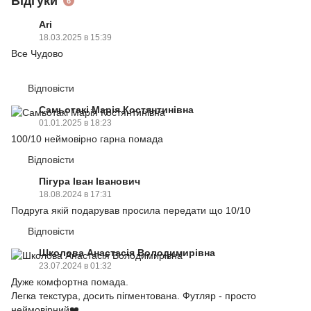
Відгуки
6
Ari
18.03.2025 в 15:39
Все Чудово
Відповісти
Самьотакі Марія Костянтинівна
01.01.2025 в 18:23
100/10 неймовірно гарна помада
Відповісти
Пігура Іван Іванович
18.08.2024 в 17:31
Подруга якій подарував просила передати що 10/10
Відповісти
Школова Анастасія Володимирівна
23.07.2024 в 01:32
Дуже комфортна помада.
Легка текстура, досить пігментована. Футляр - просто
неймовірний❤️