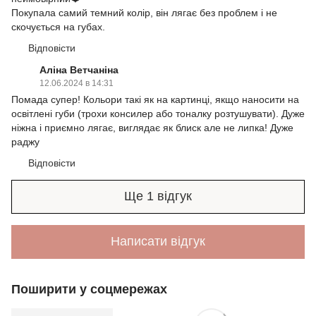
Покупала самий темний колір, він лягає без проблем і не
скочується на губах.
Відповісти
Алiна Ветчанiна
12.06.2024 в 14:31
Помада супер! Кольори такі як на картинці, якщо наносити на
освітлені губи (трохи консилер або тоналку розтушувати). Дуже
ніжна і приємно лягає, виглядає як блиск але не липка! Дуже
раджу
Відповісти
Ще 1 відгук
Написати відгук
Поширити у соцмережах