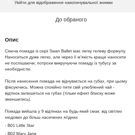
Увійти
для відображення накопичувальної знижки
%
До обраного
Опис
Сяюча помада із серіі Swan Ballet має легку гелеву формулу.
Наноситься дуже легко, але через її мʼякість краще наносити
не поспішаючи, потрохи викручуючи помаду із тубусу за
необхідністю.
Після нанесення помада не відчувається на губах, при цьому
фіксуючись. Можна спокійно пити свій улюблений чай -
відтінок залишиться на губах (тільки ефект блиску може
зменшитись).
Помада вийшла у 9 відтінках на будь-який смак: від світлих
нюдових до більш насичених ягідних.
- B01 Little Star
- B02 Mary Jane