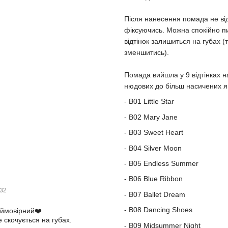
Після нанесення помада не від
фіксуючись. Можна спокійно пи
відтінок залишиться на губах (
зменшитись).
Помада вийшла у 9 відтінках на
нюдових до більш насичених яг
- B01 Little Star
- B02 Mary Jane
- B03 Sweet Heart
- B04 Silver Moon
- B05 Endless Summer
- B06 Blue Ribbon
:32
- B07 Ballet Dream
- B08 Dancing Shoes
еймовірний❤️
 скочується на губах.
- B09 Midsummer Night