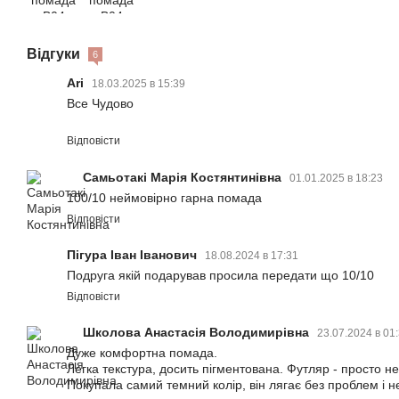
Відгуки
6
Ari
18.03.2025 в 15:39
Все Чудово
Відповісти
Самьотакі Марія Костянтинівна
01.01.2025 в 18:23
100/10 неймовірно гарна помада
Відповісти
Пігура Іван Іванович
18.08.2024 в 17:31
Подруга якій подарував просила передати що 10/10
Відповісти
Школова Анастасія Володимирівна
23.07.2024 в 01
Дуже комфортна помада.
Легка текстура, досить пігментована. Футляр - просто н
Покупала самий темний колір, він лягає без проблем і не