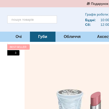
Перейти до основного контенту
🎁 Подарунок 
Графік роботи:
Будні:
10:00
Сб:
12:00
Очі
Губи
Обличчя
Аксес
BESTSELLER
3