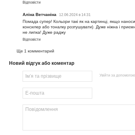
Відповісти
Алiна Ветчанiна
12.06.2024 в 14:31
Помада супер! Кольори такі як на картинці, якщо наносит
консилер або тоналку розтушувати). Дуже ніжна і приємн
не липка! Дуже раджу
Відповісти
Ще 1 комментарий
Новий відгук або коментар
Увійти за допомогою