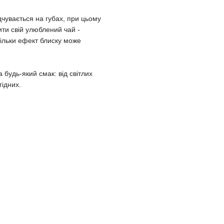
чувається на губах, при цьому
ти свій улюблений чай -
тільки ефект блиску може
 будь-який смак: від світлих
ідних.