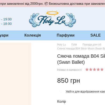
при замовленні від 2000грн. 📦 Безкоштовна доставка при замовлен
 - 19:00
 - 18:00
уари
Колекція
Парфуми
SALE
Holy Lu
Губи
Помада для губ
Сяюча помада B04 Silver Moon (Swan Bal
Сяюча помада B04 Si
(Swan Ballet)
Немає в наявності
850 грн
Увійти
для відображення нак
%
Колір