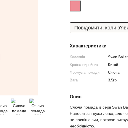
Повідомити, коли з'яв
Характеристики
Колекція
Swan Ballet
Країна виробник
Китай
Формула помади
Сяюча
Вага
3.5гр
Опис
Сяюча помада із серіі Swan Ba
Наноситься дуже легко, але че
не поспішаючи, потрохи викруч
необхідністю.