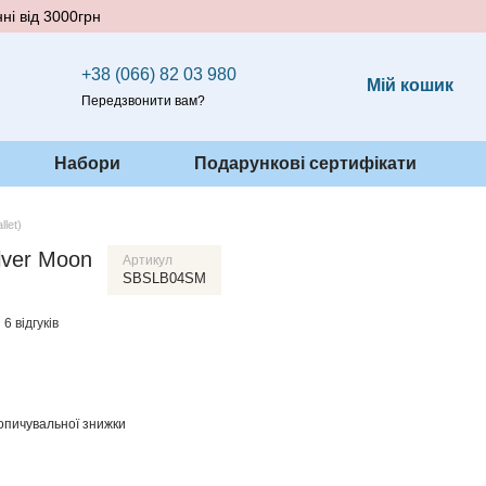
ні від 3000грн
+38 (066) 82 03 980
Мій кошик
Передзвонити вам?
Набори
Подарункові сертифікати
let)
lver Moon
Артикул
SBSLB04SM
6 відгуків
опичувальної знижки