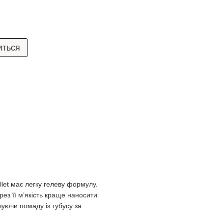
иться
llet має легку гелеву формулу.
рез її мʼякість краще наносити
уючи помаду із тубусу за