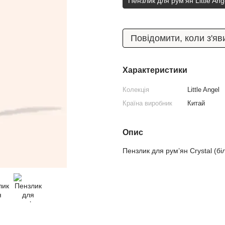
Пензлик для рум’ян Little Ang
Повідомити, коли з'яв
Характеристики
Колекція
Little Angel
Країна виробник
Китай
Опис
Пензлик для рум’ян Crystal (бі