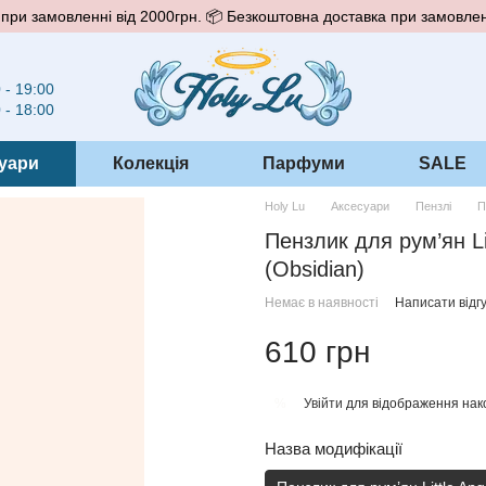
при замовленні від 2000грн. 📦 Безкоштовна доставка при замовлен
 - 19:00
 - 18:00
уари
Колекція
Парфуми
SALE
Holy Lu
Аксесуари
Пензлі
П
Пензлик для рум’ян Li
(Obsidian)
Немає в наявності
Написати відгу
610 грн
Увійти
для відображення нак
%
Назва модифікації