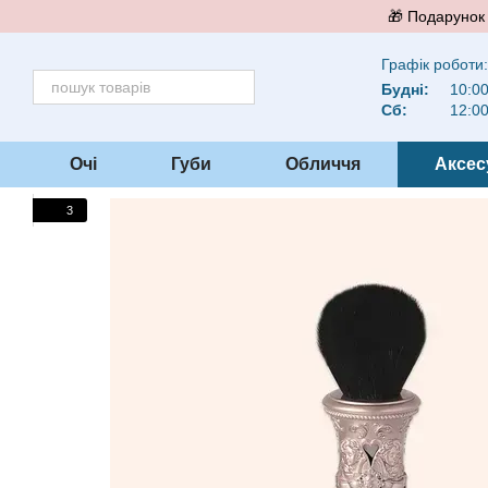
Перейти до основного контенту
🎁 Подарунок 
Графік роботи:
Будні:
10:00
Сб:
12:00
Очі
Губи
Обличчя
Аксес
3