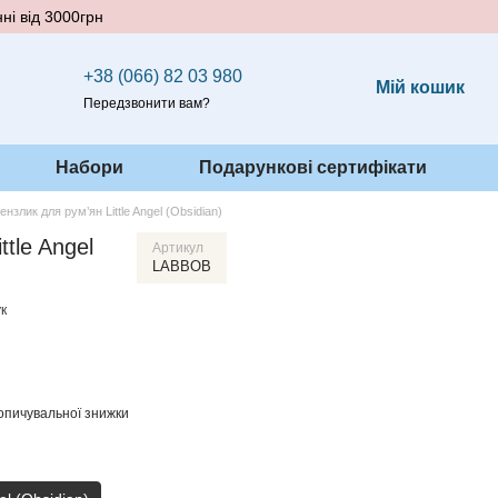
ні від 3000грн
+38 (066) 82 03 980
Мій кошик
Передзвонити вам?
Набори
Подарункові сертифікати
ензлик для рум’ян Little Angel (Obsidian)
ttle Angel
Артикул
LABBOB
к
опичувальної знижки