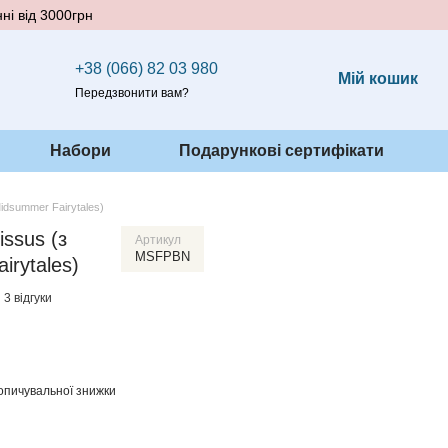
ні від 3000грн
+38 (066) 82 03 980
Мій кошик
Передзвонити вам?
Набори
Подарункові сертифікати
Midsummer Fairytales)
issus (з
Артикул
MSFPBN
irytales)
3 відгуки
опичувальної знижки