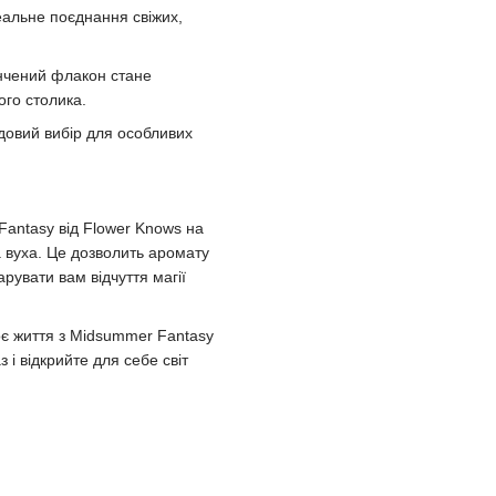
альне поєднання свіжих,
чений флакон стане
го столика.
овий вибір для особливих
antasy від Flower Knows на
а вуха. Це дозволить аромату
рувати вам відчуття магії
оє життя з Midsummer Fantasy
 і відкрийте для себе світ