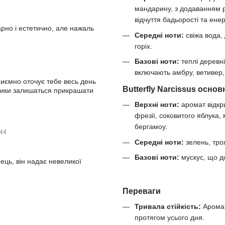
мандарину, з додаванням 
відчуття бадьорості та енерг
рно і естетично, але нажаль
Середні ноти:
свіжа вода, 
горіх.
Базові ноти:
теплі деревні
включають амбру, ветивер, 
риємно оточує тебе весь день
Butterfly Narcissus основ
елики залишаться прикрашати
Верхні ноти:
аромат відкр
фрезії, соковитого яблука,
бергамоу.
:44
Середні ноти:
зелень, тро
Базові ноти:
мускус, що до
рець, він надає невеликої
Переваги
Тривала стійкість:
Аромат
протягом усього дня.