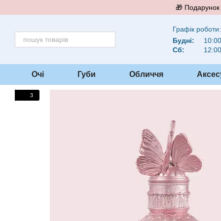
Перейти до основного контенту
🎁 Подарунок 
Графік роботи:
Будні:
10:00
Сб:
12:00
Очі
Губи
Обличчя
Аксес
3