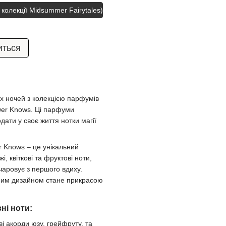
 колекції Midsummer Fairytales)
иться
іх ночей з колекцією парфумів
wer Knows. Ці парфуми
одати у своє життя нотки магії
r Knows – це унікальний
і, квіткові та фруктові ноти,
чаровує з першого вдиху.
ним дизайном стане прикрасою
ні ноти:
ві акорди юзу, грейфруту, та