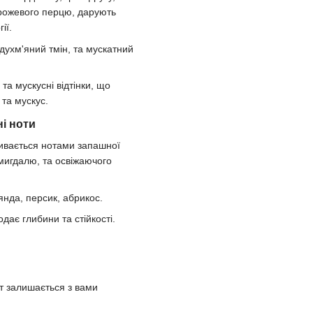
рожевого перцю, дарують
ії.
духм'яний тмін, та мускатний
 та мускусні відтінки, що
та мускус.
ні ноти
ивається нотами запашної
 мигдалю, та освіжаючого
янда, персик, абрикос.
дає глибини та стійкості.
 залишається з вами