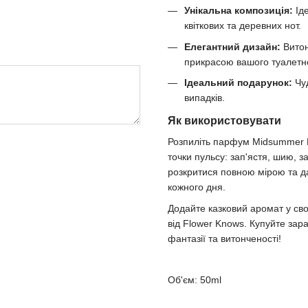
Унікальна композиція:
Іде
квіткових та деревних нот.
Елегантний дизайн:
Витон
прикрасою вашого туалетно
Ідеальний подарунок:
Чуд
випадків.
Як використовувати
Розпиліть парфум Midsummer F
точки пульсу: зап'ястя, шию, з
розкритися повною мірою та да
кожного дня.
Додайте казковий аромат у св
від Flower Knows. Купуйте зараз
фантазії та витонченості!
Об'єм: 50ml