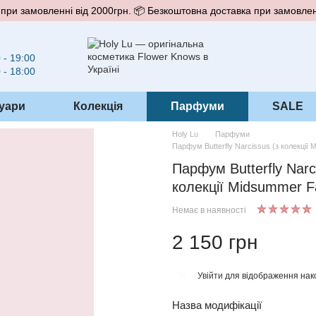
при замовленні від 2000грн. 📦 Безкоштовна доставка при замовлен
 - 19:00
 - 18:00
уари
Колекція
Парфуми
SALE
Holy Lu
Парфуми
Парфум Butterfly Narcissus (з колекції 
Парфум Butterfly Narc
колекції Midsummer Fa
Немає в наявності
2 150 грн
Увійти
для відображення нак
%
Назва модифікації