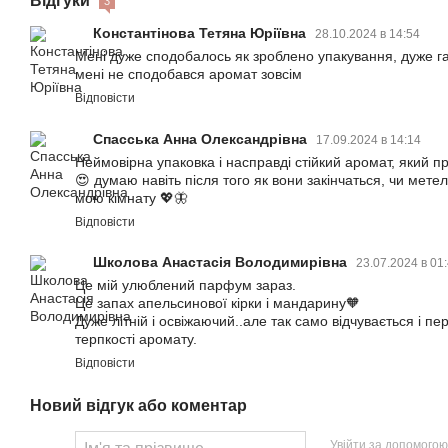
Відгуки
3
Константінова Тетяна Юріївна
28.10.2024 в 14:54
Мені дуже сподобалось як зроблено упакування, дуже га
мені не сподобався аромат зовсім
Відповісти
Спасська Анна Олександрівна
17.09.2024 в 14:14
Неймовірна упаковка і насправді стійкий аромат, який п
😍 думаю навіть після того як вони закінчаться, чи мет
мою кімнату 💖🦋
Відповісти
Школова Анастасія Володимирівна
23.07.2024 в 01
Це мій улюблений парфум зараз.
Це запах апельсинової кірки і мандарину🧡
Дуже літній і освіжаючий..але так само відчувається і пе
терпкості аромату.
Відповісти
Новий відгук або коментар
Увійти за допомогою