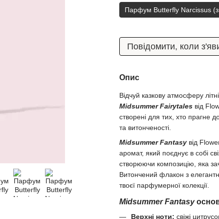
Парфум Butterfly Narcissus (з
Повідомити, коли з'яв
Опис
Відчуй казкову атмосферу літн
Midsummer Fairytales
від Flo
створені для тих, хто прагне д
та витонченості.
Midsummer Fantasy
від Flowe
аромат, який поєднує в собі свіж
створюючи композицію, яка за
Витончений флакон з елегант
твоєї парфумерної колекції.
Midsummer Fantasy
основ
Верхні ноти:
свіжі цитрусо