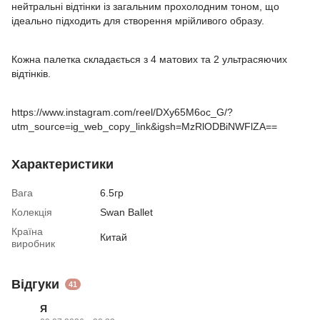
нейтральні відтінки із загальним прохолодним тоном, що
ідеально підходить для створення мрійливого образу.
Кожна палетка складається з 4 матових та 2 ультрасяючих
відтінків.
https://www.instagram.com/reel/DXy65M6oc_G/?
utm_source=ig_web_copy_link&igsh=MzRlODBiNWFlZA==
Характеристики
Вага
6.5гр
Колекція
Swan Ballet
Країна
Китай
виробник
Відгуки
41
Я