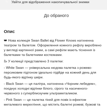
Увійти
для відображення накопичувальної знижки
%
До обраного
Опис
👑 Нова колекція Swan Ballet від Flower Knows натхненна
театром та балетом. Оформлення кожного рефілу вироблено
у вигляді картинної рами, а самі рефіли мають тіснення із
балетками та балетними костюмами.
🦢 У колекції представлено 3 палетки:
- White Swan — універсальна нюдова палетка з рожево-
персиковим підтоном ідеально підійде на кожний день для
будь-якого відтінку шкіри.
- Black Swan — ця палітра, натхненна «Чорним лебедем»,
поєднує холодні відтінки білого, сірого та насиченого-
червоного з суперблискучим ультраметаликом.
- Pink Swan — це палетка тіней для повік із ефектом
металевого мерехтіння, що містить балетні рожеві, бузкові та