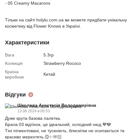
- 05 Creamy Macarons
Тільки на сайті holylu.com.ua ви можете придбати унікальну
косметику від Flower Knows в Україні.
Характеристики
Вага
5.3гр
Колекція
Strawberry Rococo
Країна
Китай
виробник
Відгуки
4
Школова Анастасія Володимирівна
13.08.2024 в 00:53
Дуже крута базова палетка.
Брала 03 відтінок, це ідеальний, холодний нюд.🤎🩶
Тіні пігментовані, не тускніють, блискітки не осипаються та
красиво мерехтять.😊✨️🫶🏻