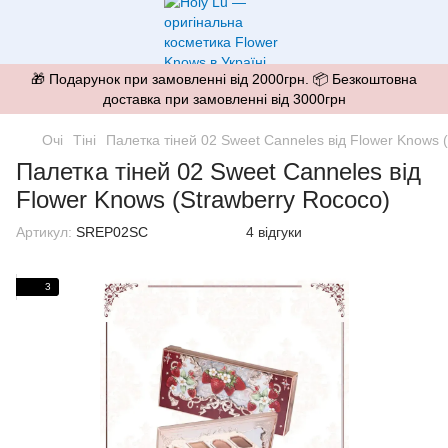
🎁 Подарунок при замовленні від 2000грн. 📦 Безкоштовна
доставка при замовленні від 3000грн
Очі
Тіні
Палетка тіней 02 Sweet Canneles від Flower Knows 
Палетка тіней 02 Sweet Canneles від
Flower Knows (Strawberry Rococo)
Артикул:
SREP02SC
4 відгуки
3