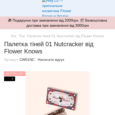
🎁 Подарунок при замовленні від 2000грн. 📦 Безкоштовна
доставка при замовленні від 3000грн
Очі
Тіні
Палетка тіней 01 Nutcracker від Flower Knows
Палетка тіней 01 Nutcracker від
Flower Knows
Артикул:
CW01NC
Написати відгук
BESTSELLER
3