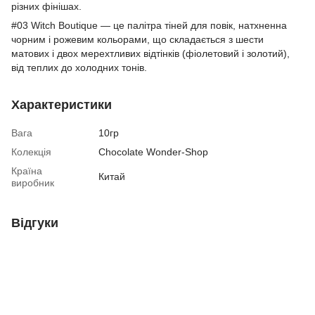
різних фінішах.
#03 Witch Boutique — це палітра тіней для повік, натхненна
чорним і рожевим кольорами, що складається з шести
матових і двох мерехтливих відтінків (фіолетовий і золотий),
від теплих до холодних тонів.
Характеристики
Вага
10гр
Колекція
Chocolate Wonder-Shop
Країна
Китай
виробник
Відгуки