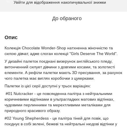
Увійти
для відображення накопичувальної знижки
%
До обраного
Опис
Колекція Chocolate Wonder-Shop натхненна жіночністю та
силою дівчат, адже слоган колекціі "Girls Deserve The World".
У дизайні палеток поєднані визерунок англійського пледу,
витонченний силует дівчини з довгими косами, та золотисті
елементи. А рефіли палетки мають 3D пресування, за рахунок
чого палетка має виглях коробочки з цукерками.
Палетки із цієї серії доступні у трьох варіаціях:
#01 Nutcracker - це повсякденна палітра з нейтральними
коричневими відтінками в ультрагладких матових відтінках,
чудовими перлинними та мерехтливими металіками для
природного красивого образу.
#02 Young Shepherdess - це палітра тіней для повік, що
поєднує в собі зелені, бежеві та нейтральні нюдові відтінки у