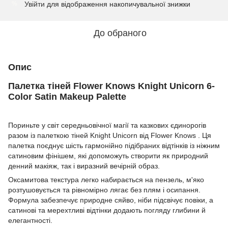
Увійти
для відображення накопичувальної знижки
%
До обраного
Опис
Палетка тіней Flower Knows Knight Unicorn 6-
Color Satin Makeup Palette
Пориньте у світ середньовічної магії та казкових єдинорогів
разом із палеткою тіней Knight Unicorn від Flower Knows . Ця
палетка поєднує шість гармонійно підібраних відтінків із ніжним
сатиновим фінішем, які допоможуть створити як природний
денний макіяж, так і виразний вечірній образ.
Оксамитова текстура легко набирається на пензель, м'яко
розтушовується та рівномірно лягає без плям і осипання.
Формула забезпечує природне сяйво, ніби підсвічує повіки, а
сатинові та мерехтливі відтінки додають погляду глибини й
елегантності.