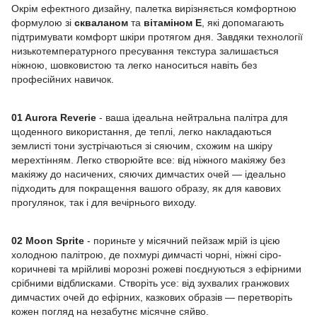
Окрім ефектного дизайну, палетка вирізняється комфортною
формулою зі
скваланом
та
вітаміном Е
, які допомагають
підтримувати комфорт шкіри протягом дня. Завдяки технології
низькотемпературного пресування текстура залишається
ніжною, шовковистою та легко наноситься навіть без
професійних навичок.
01 Aurora Reverie
- ваша ідеальна нейтральна палітра для
щоденного використання, де теплі, легко накладаються
землисті тони зустрічаються зі сяючим, схожим на шкіру
мерехтінням. Легко створюйте все: від ніжного макіяжу без
макіяжу до насичених, сяючих димчастих очей — ідеально
підходить для покращення вашого образу, як для кавових
прогулянок, так і для вечірнього виходу.
02 Moon Sprite
- пориньте у місячний пейзаж мрій із цією
холодною палітрою, де похмурі димчасті чорні, ніжні сіро-
коричневі та мрійливі морозні рожеві поєднуються з ефірними
срібними відблисками. Створіть усе: від зухвалих гранжових
димчастих очей до ефірних, казкових образів — перетворіть
кожен погляд на незабутнє місячне сяйво.