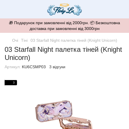
🎁 Подарунок при замовленні від 2000грн. 📦 Безкоштовна
доставка при замовленні від 3000грн
Очі
Тіні
03 Starfall Night палетка тіней (Knight Unicorn)
03 Starfall Night палетка тіней (Knight
Unicorn)
Артикул:
KU6CSMP03
3 відгуки
3