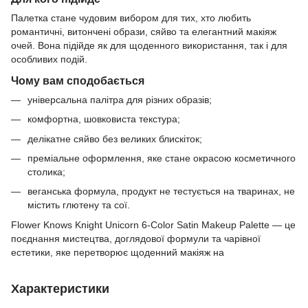
Палетка стане чудовим вибором для тих, хто любить
романтичні, витончені образи, сяйво та елегантний макіяж
очей. Вона підійде як для щоденного використання, так і для
особливих подій.
Чому вам сподобається
універсальна палітра для різних образів;
комфортна, шовковиста текстура;
делікатне сяйво без великих блискіток;
преміальне оформлення, яке стане окрасою косметичного
столика;
веганська формула, продукт не тестується на тваринах, не
містить глютену та сої.
Flower Knows Knight Unicorn 6-Color Satin Makeup Palette — це
поєднання мистецтва, доглядової формули та чарівної
естетики, яке перетворює щоденний макіяж на
Характеристики