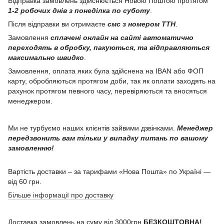
Відправка замовлень здійснюється Новою Поштою протягом
1-2 робочих днів з понеділка по суботу
.
Після відправки ви отримаєте
смс з номером ТТН
.
Замовлення
сплачені онлайн на сайті автоматично
переходять в обробку, пакуються, та відправляються
максимально швидко
.
Замовлення, оплата яких була здійснена на IBAN або ФОП
карту, обробляються протягом доби, так як оплати заходять на
рахунок протягом певного часу, перевіряються та вносяться
менеджером.
Ми не турбуємо наших клієнтів зайвими дзвінками.
Менеджер
передзвонить вам тільки у випадку питань по вашому
замовленню!
Вартість доставки – за тарифами «Нова Пошта» по Україні —
від 60 грн.
Більше інформації про доставку
Доставка замовлень на суму від 3000грн
БЕЗКОШТОВНА!