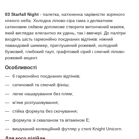
03 Starfall Night
- палетка, натхненна чарівністю зоряного
нічного неба. Холодна лілово-сіра гама з делікатним
сатиновим сяйвом допоможе створити витончений макіяж,
який виглядає елегантно як удень, так і ввечері. До палітри
входять шість гармонійно поєднаних відтінків: ніжний
лавандовий шиммер, приглушений рожевий, холодний
бузковий, глибокий тауп, графітовий сірий і сяючий лілово-
рожевий акцент.
Особливості
6 гармонійно поєднаних відтінків;
сатиновий та сяючий фініш;
легке нашарування без плям;
м'яке розтушовування;
стійка формула без скочування;
формула зі скваланом та вітаміном Е;
вишуканий колекційний футляр у стилі Knight Unicorn.
Для кого підійде